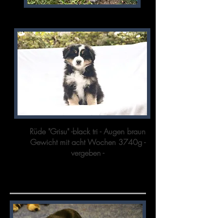
Rüde "Grisu" -black tri - Augen braun
Gewicht mit acht Wochen 3740g
-
vergeben -