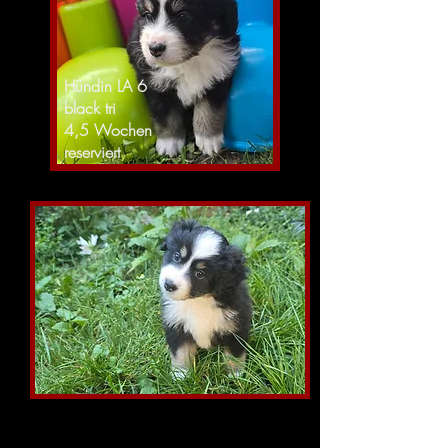
Hündin LA 6
black tri
4,5 Wochen
reserviert