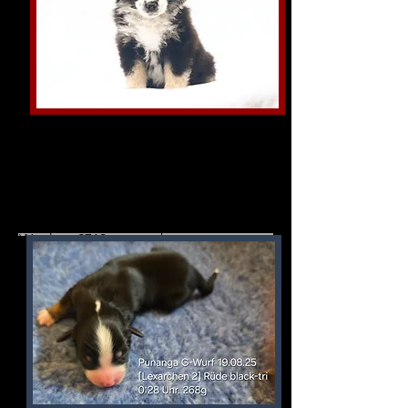
Great Trip for Gretel of Punanga 8
Wochen 2710g -vergeben-