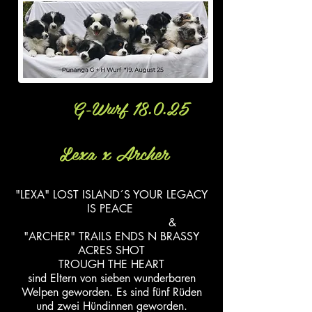
G-Wurf 18.0.25
Lexa x Archer
"LEXA" LOST ISLAND´S YOUR LEGACY
IS PEACE
&
"ARCHER" TRAILS ENDS N BRASSY
ACRES SHOT
TROUGH THE HEART
sind Eltern von sieben wunderbaren
Welpen geworden.
Es sind fünf Rüden
und zwei Hündinnen geworden.