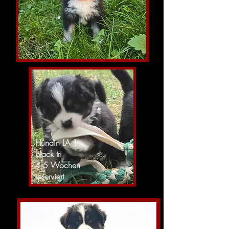
Hündin LA 1
black tri
4,5 Wochen
reserviert