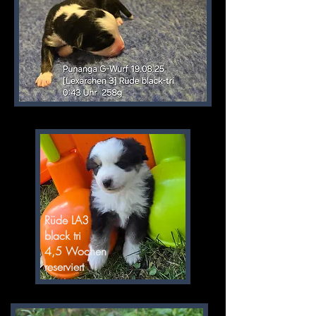
Rüde LA3
black tri
4,5 Wochen
reserviert