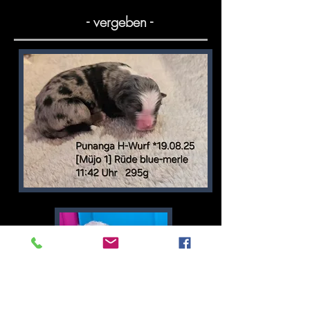
​
​- vergeben -